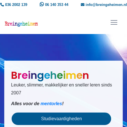
036 2002 139
06 140 353 44
info@breingeheimen.nl
B
r
e
i
n
g
e
h
e
i
m
e
n
Leuker, slimmer, makkelijker en sneller leren sinds
2007
Alles voor de
mentorles
!
Studievaardigheden