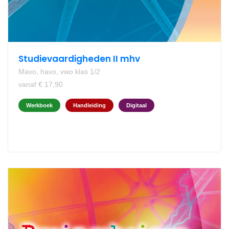
Studievaardigheden II mhv
Mavo, havo, vwo klas 1/2
vanaf € 17,90
Werkboek
Handleiding
Digitaal