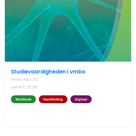
Studievaardigheden I vmbo
Vmbo klas 1/2
vanaf € 18,90
Werkboek
Handleiding
Digitaal