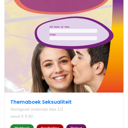
Themaboek Seksualiteit
Voortgezet onderwijs klas 1/2
vanaf € 9,90
Werkboek
Handleiding
Digitaal