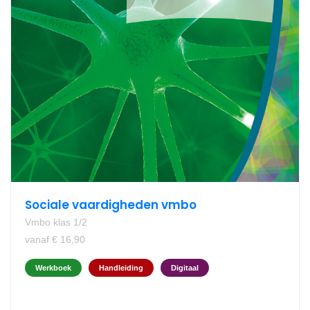
Sociale vaardigheden vmbo
Vmbo klas 1/2
vanaf € 16,90
Werkboek
Handleiding
Digitaal