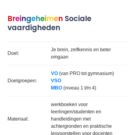
B
r
e
i
n
g
e
h
e
i
m
e
n
Sociale
vaardigheden
Je brein, zelfkennis en beter
Doel:
omgaan
VO
(van PRO tot gymnasium)
Doelgroepen:
VSO
MBO
(niveau 1 t/m 4)
werkboeken voor
leerlingen/studenten en
Materiaal:
handleidingen met
achtergronden en praktische
lesvoorstellen voor docenten