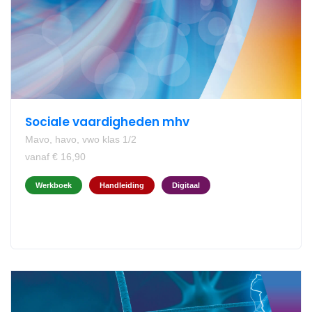
Sociale vaardigheden mhv
Mavo, havo, vwo klas 1/2
vanaf € 16,90
Werkboek
Handleiding
Digitaal