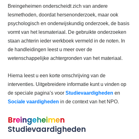
Breingeheimen onderscheidt zich van andere
lesmethoden, doordat hersenonderzoek, maar ook
psychologisch en onderwijskundig onderzoek, de basis
vormt van het lesmateriaal. De gebruikte onderzoeken
staan achterin ieder werkboek vermeld in de noten. In
de handleidingen leest u meer over de
wetenschappelijke achtergronden van het materiaal.
Hierna leest u een korte omschrijving van de
interventies. Uitgebreidere informatie kunt u vinden op
de speciale pagina’s voor
Studievaardigheden
en
Sociale vaardigheden
in de context van het NPO.
B
r
e
i
n
g
e
h
e
i
m
e
n
Studievaardigheden