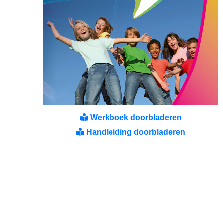
Werkboek doorbladeren
Handleiding doorbladeren