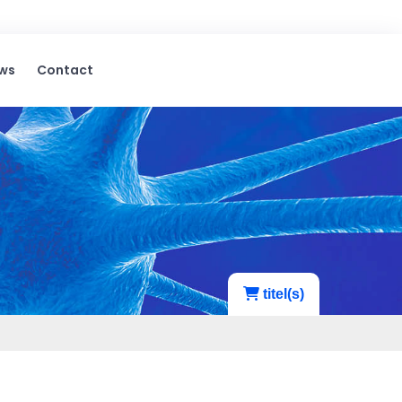
ws
Contact
titel(s)