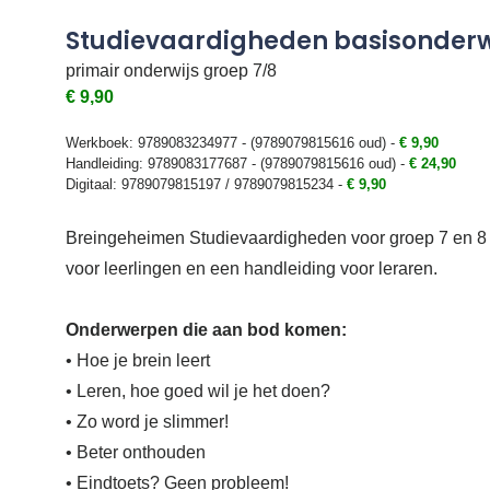
Studievaardigheden basisonderw
primair onderwijs groep 7/8
€ 9,90
Werkboek: 9789083234977 - (9789079815616 oud) -
€ 9,90
Handleiding: 9789083177687 - (9789079815616 oud) -
€ 24,90
Digitaal: 9789079815197 / 9789079815234 -
€ 9,90
Breingeheimen Studievaardigheden voor groep 7 en 8 
voor leerlingen en een handleiding voor leraren.
Onderwerpen die aan bod komen:
• Hoe je brein leert
• Leren, hoe goed wil je het doen?
• Zo word je slimmer!
• Beter onthouden
• Eindtoets? Geen probleem!