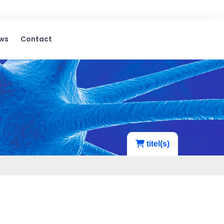
ws
Contact
titel(s)