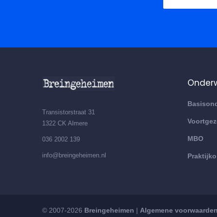
Onderw
Basisond
Transistorstraat 31
Voortgez
1322 CK Almere
MBO
036 2002 139
info@breingeheimen.nl
Praktijk
© 2007-2026
Breingeheimen
|
Algemene voorwaarde