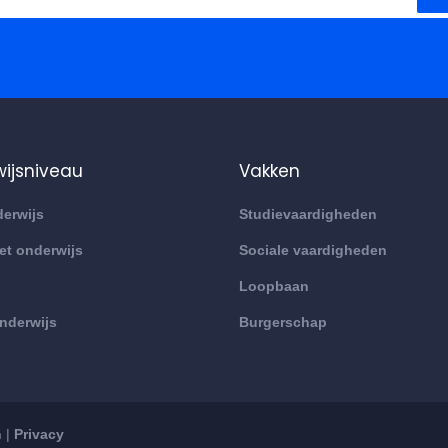
ijsniveau
Vakken
erwijs
Studievaardigheden
et onderwijs
Sociale vaardigheden
Loopbaan
onderwijs
Burgerschap
n
|
Privacy