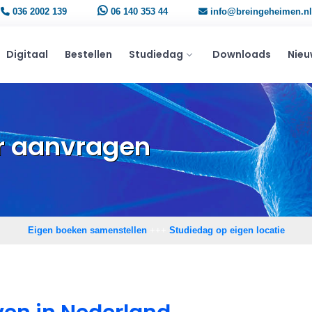
036 2002 139
06 140 353 44
info@breingeheimen.nl
Digitaal
Bestellen
Studiedag
Downloads
Nieu
r aanvragen
Eigen boeken samenstellen
+++
Studiedag op eigen locatie